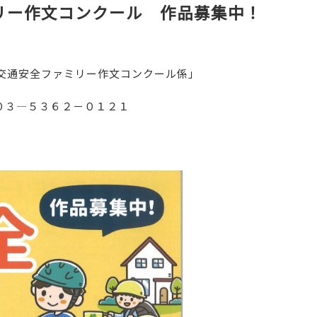
リー作文コンクール 作品募集中！
交通安全ファミリー作文コンクール係」
３―５３６２－０１２１